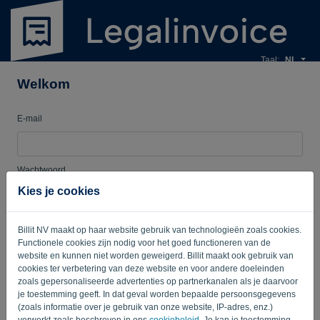
Taal:
NL
Welkom
E-mail
Wachtwoord
Kies je cookies
Herinner me
Wachtwoord vergeten?
Billit NV maakt op haar website gebruik van technologieën zoals cookies.
Functionele cookies zijn nodig voor het goed functioneren van de
website en kunnen niet worden geweigerd. Billit maakt ook gebruik van
AANMELDEN
cookies ter verbetering van deze website en voor andere doeleinden
zoals gepersonaliseerde advertenties op partnerkanalen als je daarvoor
je toestemming geeft. In dat geval worden bepaalde persoonsgegevens
(zoals informatie over je gebruik van onze website, IP-adres, enz.)
verwerkt zoals beschreven in ons
cookiebeleid
. Je kan je toestemming