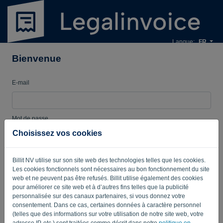
Langue:
FR
Bienvenue
E-mail
Mot de passe
Choisissez vos cookies
Enregistrer mes identifiants
Mot de passe oublié?
Billit NV utilise sur son site web des technologies telles que les cookies.
Les cookies fonctionnels sont nécessaires au bon fonctionnement du site
web et ne peuvent pas être refusés. Billit utilise également des cookies
CONNEXION
pour améliorer ce site web et à d’autres fins telles que la publicité
personnalisée sur des canaux partenaires, si vous donnez votre
consentement. Dans ce cas, certaines données à caractère personnel
(telles que des informations sur votre utilisation de notre site web, votre
adresse IP, etc.) sont traitées comme décrit dans notre
politique en