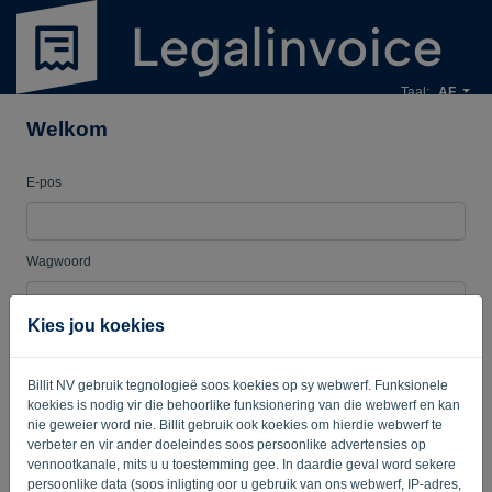
Taal:
AF
Welkom
E-pos
Wagwoord
Kies jou koekies
Onthou my
Vergeete wagwoord?
Billit NV gebruik tegnologieë soos koekies op sy webwerf. Funksionele
TEKEN IN
koekies is nodig vir die behoorlike funksionering van die webwerf en kan
nie geweier word nie. Billit gebruik ook koekies om hierdie webwerf te
verbeter en vir ander doeleindes soos persoonlike advertensies op
vennootkanale, mits u u toestemming gee. In daardie geval word sekere
persoonlike data (soos inligting oor u gebruik van ons webwerf, IP-adres,