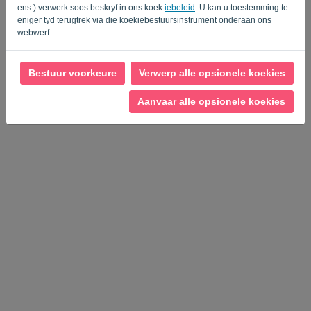
ens.) verwerk soos beskryf in ons koek
iebeleid
. U kan u toestemming te
eniger tyd terugtrek via die koekiebestuursinstrument onderaan ons
webwerf.
Privaatheidsbeleid
-
Terme en voorwaardes
Bestuur voorkeure
Verwerp alle opsionele koekies
Aanvaar alle opsionele koekies