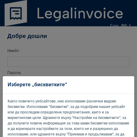
Език:
BG
Добре дошли
Имейл
Парола
Изберете „бисквитките“
Запомни ме
Забравена парола?
Както повечето уебсайтове, ние използваме различни видове
бисквитки. Използваме "бисквитки", за да подобрим нашия уебсайт
ВЛИЗАНЕ
или да проследим определени предпочитания, както и за
маркетингови цели. Щракнете върху "Настройки на бисквитките", за
да получите повече информация за това какви бисквитки използваме
и да коригирате настройките за тези, които ни е разрешено да
използваме, или щракнете върху "Приемам и продължавам", за да