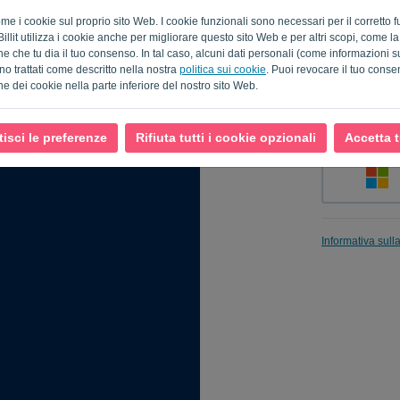
come i cookie sul proprio sito Web. I cookie funzionali sono necessari per il corrett
Billit utilizza i cookie anche per migliorare questo sito Web e per altri scopi, come l
e che tu dia il tuo consenso. In tal caso, alcuni dati personali (come informazioni sul
Ricordami
no trattati come descritto nella nostra
politica sui cookie
. Puoi revocare il tuo cons
ne dei cookie nella parte inferiore del nostro sito Web.
isci le preferenze
Rifiuta tutti i cookie opzionali
Accetta t
Informativa sull