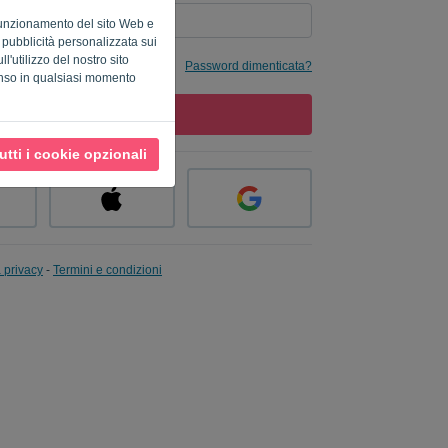
o funzionamento del sito Web e
a pubblicità personalizzata sui
l'utilizzo del nostro sito
Password dimenticata?
enso in qualsiasi momento
ACCEDI
utti i cookie opzionali
a privacy
-
Termini e condizioni