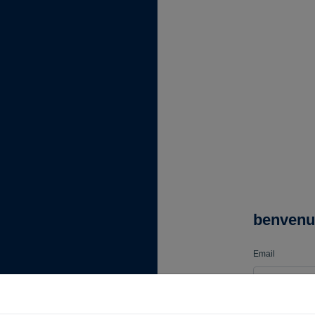
benvenu
Email
Password