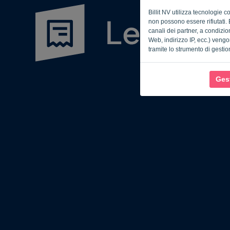
Billit NV utilizza tecnologie 
non possono essere rifiutati. 
canali dei partner, a condizion
Web, indirizzo IP, ecc.) vengo
tramite lo strumento di gestio
Gest